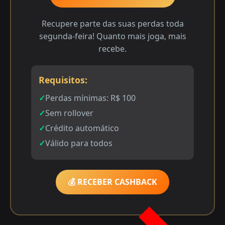
Recupere parte das suas perdas toda
segunda-feira! Quanto mais joga, mais
recebe.
Requisitos:
Perdas mínimas: R$ 100
Sem rollover
Crédito automático
Válido para todos
💰 RECEBER CASHBACK