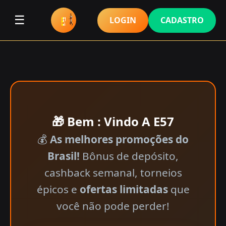
☰
LOGIN
CADASTRO
🎁 Bem : Vindo A E57
💰
As melhores promoções do
Brasil!
Bônus de depósito,
cashback semanal, torneios
épicos e
ofertas limitadas
que
você não pode perder!