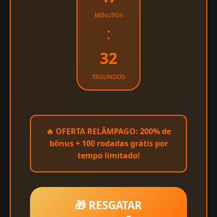
MINUTOS
:
32
SEGUNDOS
🔥
OFERTA RELÂMPAGO:
200% de
bônus + 100 rodadas grátis por
tempo limitado!
🎁 RESGATAR