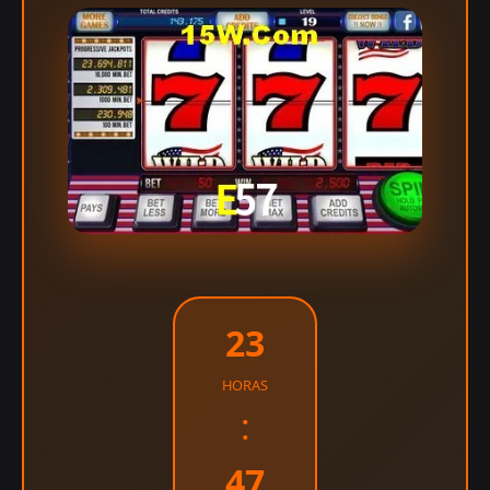
23
HORAS
:
47