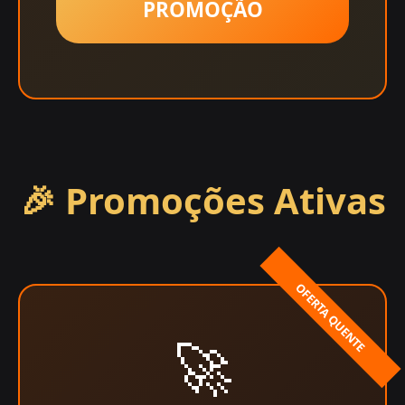
PROMOÇÃO
🎉 Promoções Ativas
🚀