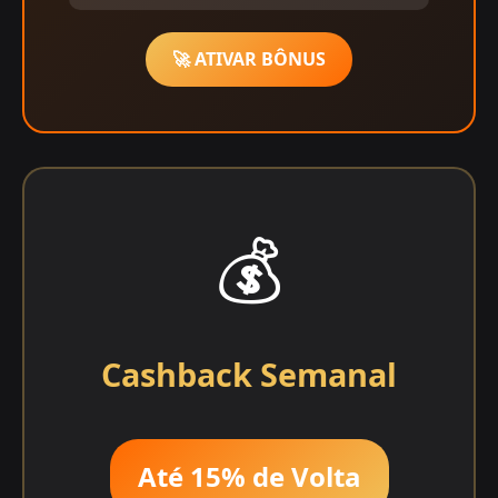
🚀 ATIVAR BÔNUS
💰
Cashback Semanal
Até 15% de Volta