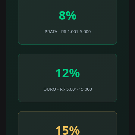
8%
PRATA - R$ 1.001-5.000
12%
OURO - R$ 5.001-15.000
15%