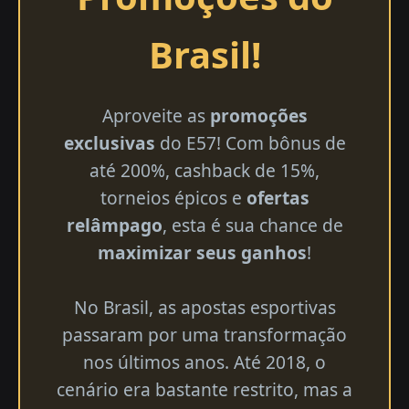
Brasil!
Aproveite as
promoções
exclusivas
do E57! Com bônus de
até 200%, cashback de 15%,
torneios épicos e
ofertas
relâmpago
, esta é sua chance de
maximizar seus ganhos
!
No Brasil, as apostas esportivas
passaram por uma transformação
nos últimos anos. Até 2018, o
cenário era bastante restrito, mas a