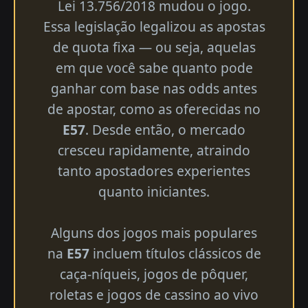
Lei 13.756/2018 mudou o jogo.
Essa legislação legalizou as apostas
de quota fixa — ou seja, aquelas
em que você sabe quanto pode
ganhar com base nas odds antes
de apostar, como as oferecidas no
E57
. Desde então, o mercado
cresceu rapidamente, atraindo
tanto apostadores experientes
quanto iniciantes.
Alguns dos jogos mais populares
na
E57
incluem títulos clássicos de
caça-níqueis, jogos de pôquer,
roletas e jogos de cassino ao vivo