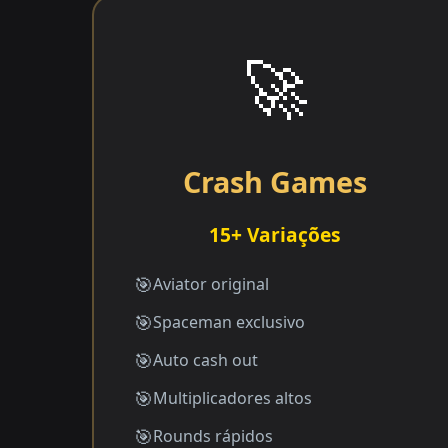
🚀
Crash Games
15+ Variações
Aviator original
Spaceman exclusivo
Auto cash out
Multiplicadores altos
Rounds rápidos