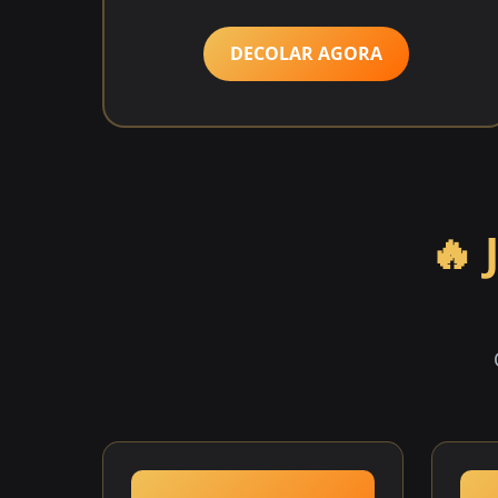
DECOLAR AGORA
🔥 