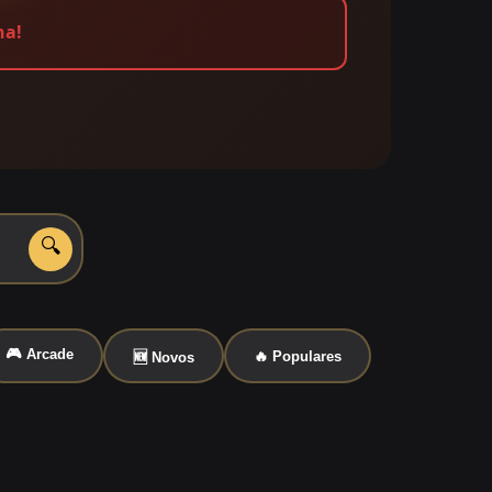
na!
🔍
🎮 Arcade
🔥 Populares
🆕 Novos