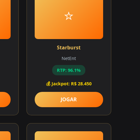
⭐
Starburst
NetEnt
RTP: 96.1%
💰 Jackpot: R$ 28.450
JOGAR