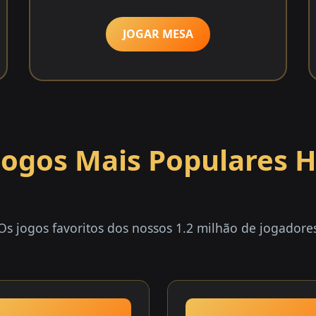
JOGAR MESA
Jogos Mais Populares 
Os jogos favoritos dos nossos 1.2 milhão de jogadore