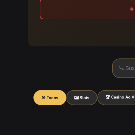

🏆 Casino Ao V
🎯 Todos
🎰 Slots