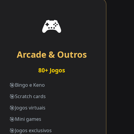
🎮
Arcade & Outros
80+ Jogos
Bingo e Keno
Scratch cards
Jogos virtuais
Mini games
Jogos exclusivos