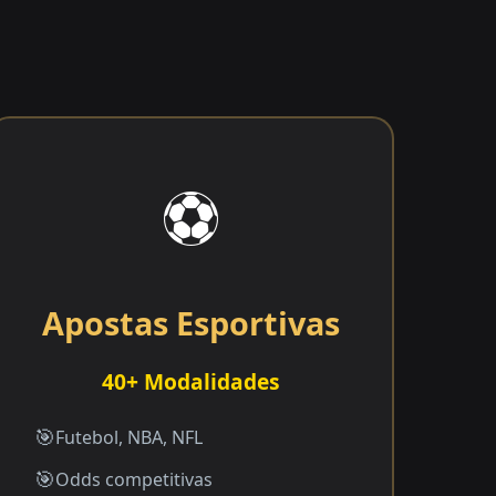
⚽
Apostas Esportivas
40+ Modalidades
Futebol, NBA, NFL
Odds competitivas