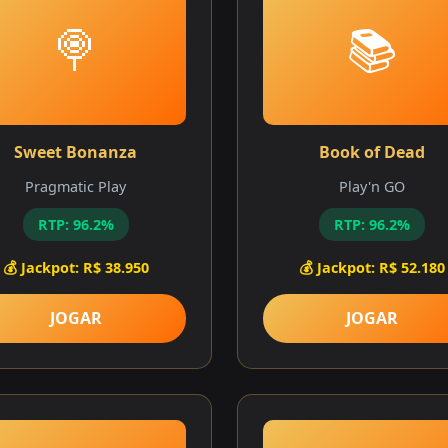
🍭
📚
Sweet Bonanza
Book of Dead
Pragmatic Play
Play'n GO
RTP: 96.2%
RTP: 96.2%
💰 Jackpot: R$ 38.950
💰 Jackpot: R$ 52.180
JOGAR
JOGAR