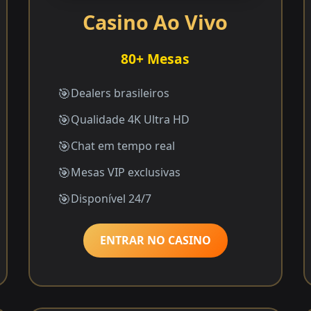
Casino Ao Vivo
80+ Mesas
Dealers brasileiros
Qualidade 4K Ultra HD
Chat em tempo real
Mesas VIP exclusivas
Disponível 24/7
ENTRAR NO CASINO