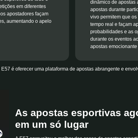
dinâmico de apostas 
etições em diferentes
apostas durante part
e os apostadores façam
vivo permitem que os
ões, aumentando o apelo
tempo real e façam a
probabilidades e as
durante os eventos a
apostas emocionante e
a E57 é oferecer uma plataforma de apostas abrangente e envolv
As apostas esportivas ag
em um só lugar