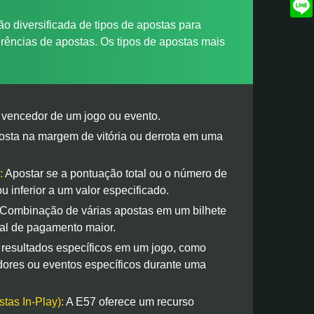
o diversificada de tipos de apostas para
erências de apostas. Os tipos de apostas mais
vencedor de um jogo ou evento.
sta na margem de vitória ou derrota em uma
:
Apostar se a pontuação total ou o número de
u inferior a um valor especificado.
Combinação de várias apostas em um bilhete
ial de pagamento maior.
resultados específicos em um jogo, como
res ou eventos específicos durante uma
tas In-Play):
A E57 oferece um recurso