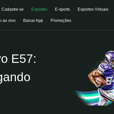
Cadastre-se
Esportes
E-sports
Esportes Virtuais
 ao vivo
Baixar App
Promoções
vo E57:
gando