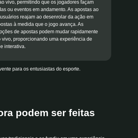
ao vivo, permitindo que os jogadores façam
idas ou eventos em andamento. As apostas ao
 usuários reajam ao desenrolar da ação em
postas à medida que o jogo avança. As
 opções de apostas podem mudar rapidamente
o vivo, proporcionando uma experiência de
 interativa.
ente para os entusiastas do esporte.
ora podem ser feitas