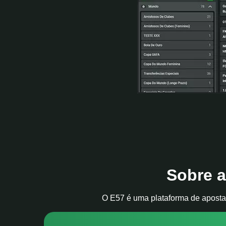
Sobre a
O E57 é uma plataforma de apostas