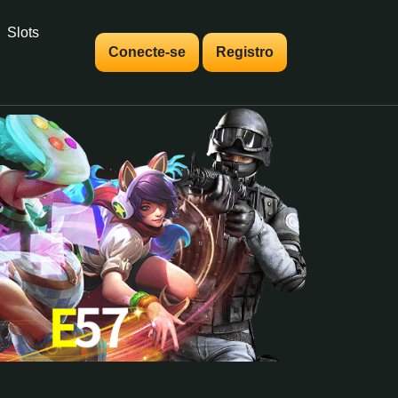
Slots
Conecte-se
Registro