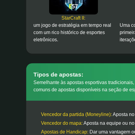
StarCraft II:
um jogo de estratégia em tempo real
Uma co
com um rico histórico de esportes
primei
eletrônicos.
iteraçõ
Tipos de apostas:
Semelhante às apostas esportivas tradicionais,
comuns de apostas disponíveis na seção de es
Vencedor da partida (Moneyline):
Aposta no 
Vencedor do mapa:
Aposta na equipe ou no
Apostas de Handicap:
Dar uma vantagem ou