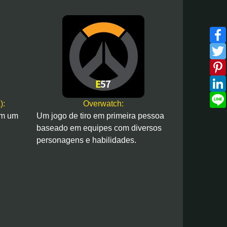
):
Overwatch:
om um
Um jogo de tiro em primeira pessoa
baseado em equipes com diversos
personagens e habilidades.