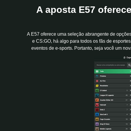
A aposta E57 oferece
A E57 oferece uma seleção abrangente de opções 
e CS:GO, há algo para todos os fãs de esportes
eventos de e-sports. Portanto, seja você um nov