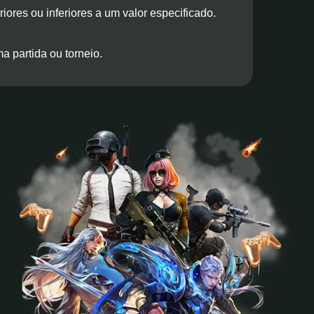
iores ou inferiores a um valor especificado.
a partida ou torneio.