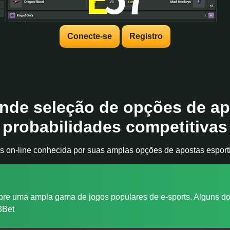
Conecte-se
Registro
nde seleção de opções de a
probabilidades competitivas
 on-line conhecida por suas amplas opções de apostas esporti
bre uma ampla gama de jogos populares de e-sports. Alguns dos
3Bet