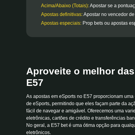
Acima/Abaixo (Totais):
Apostar se a pontuaçã
Apostas definitivas:
Apostar no vencedor de u
Apostas especiais:
Prop bets ou apostas esp
Aproveite o melhor da
E57
As apostas em eSports no E57 proporcionam uma e
de eSports, permitindo que eles façam parte da açã
fácil de navegar e amigável. Oferecemos uma vari
eletrônicas, cartões de crédito e transferências ban
No geral, a E57 bet é uma ótima opção para qualq
eletrônicos.