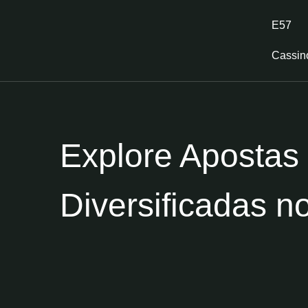
E57
Cassino
Explore Apostas 
Diversificadas n