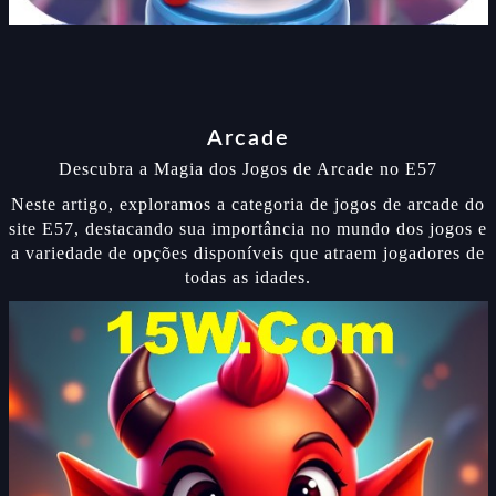
Arcade
Descubra a Magia dos Jogos de Arcade no E57
Neste artigo, exploramos a categoria de jogos de arcade do
site E57, destacando sua importância no mundo dos jogos e
a variedade de opções disponíveis que atraem jogadores de
todas as idades.