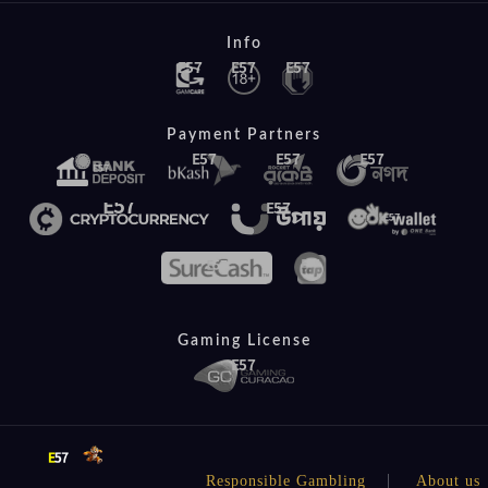
Info
Payment Partners
Gaming License
Responsible Gambling
About us