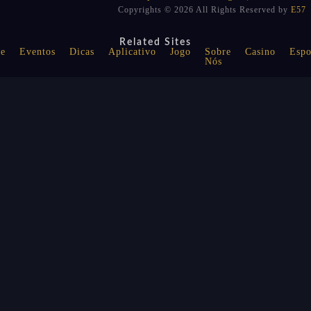
Copyrights © 2026 All Rights Reserved by
E57
Related Sites
de
Eventos
Dicas
Aplicativo
Jogo
Sobre
Casino
Espo
Nós