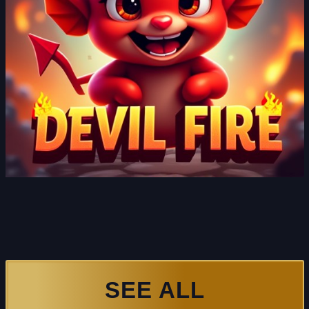
SEE ALL