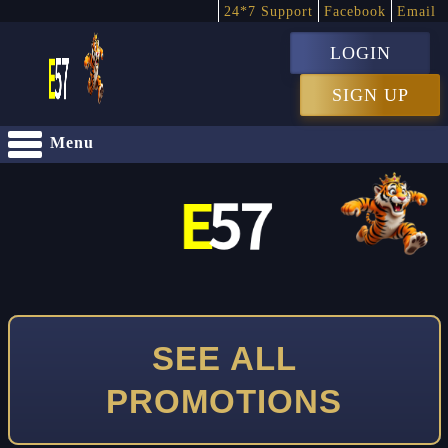
24*7 Support
Facebook
Email
LOGIN
SIGN UP
Menu
SEE ALL
PROMOTIONS