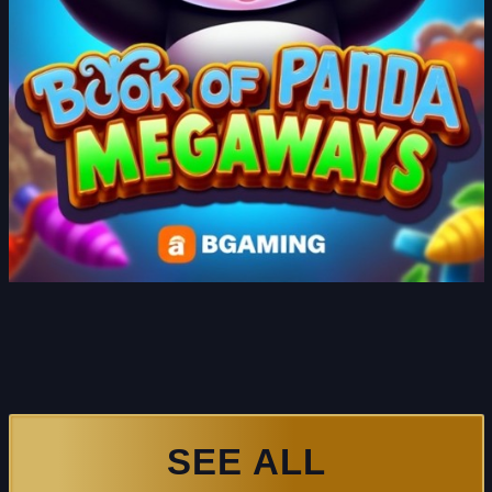
SEE ALL