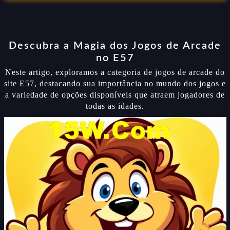
Descubra a Magia dos Jogos de Arcade
no E57
Neste artigo, exploramos a categoria de jogos de arcade do
site E57, destacando sua importância no mundo dos jogos e
a variedade de opções disponíveis que atraem jogadores de
todas as idades.